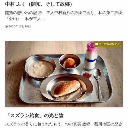
中村 ふく（開拓、そして故郷）
開拓の想い出の記 故、主人中村新八の故郷であり、私の第二故郷
『外山』。私が主人...
2025年10月30日
外山牧場の歴史-3
「スズラン給食」の光と陰
スズランの香りに包まれたもう一つの真実 故郷・薮川地区の歴史