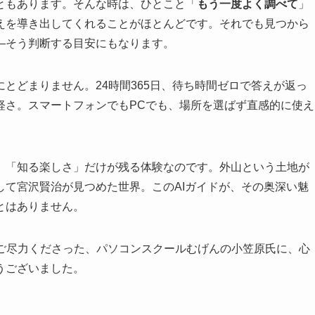
ともあります。そんな時は、ひとこと「
もう一度よく調べて
」
えを導き出してくれることがほとんどです。それでも見つから
—そう判断する目安にもなります。
とどまりません。24時間365日、待ち時間ゼロで答えが返っ
軽さ。スマートフォンでもPCでも、場所を選ばず直感的に使え
、「知る楽しさ」だけが残る体験なのです。外山という土地が
して宮沢賢治が見つめた世界。このAIガイドが、その奥深い魅
とはありません。
にご尽力くださった、パソコンスクールむげんの小笠原氏に、心
うございました。