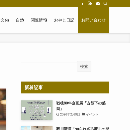
文化
自然
関連情報
おやじ日記
お問い合わせ
検索
新着記事
戦後80年企画展「占領下の盛
岡」
2026年2月9日
イベント
薮川講演「知られざる薮川の歴