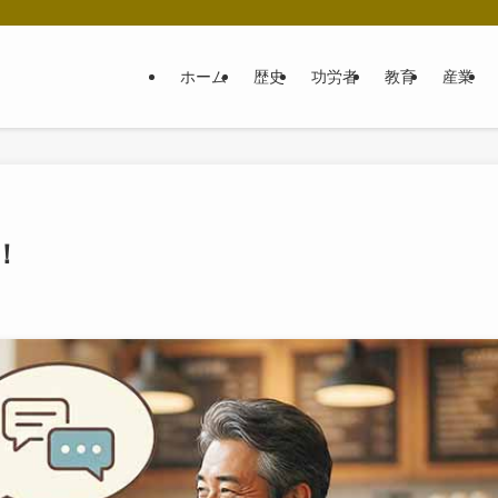
ホーム
歴史
功労者
教育
産業
！