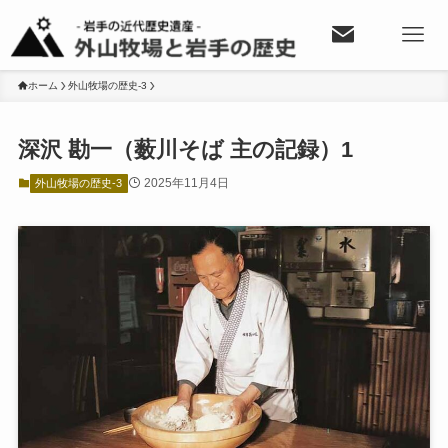
ホーム
外山牧場の歴史-3
深沢 勘一（薮川そば 主の記録）1
2025年11月4日
外山牧場の歴史-3