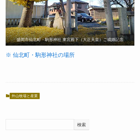
盛岡市仙北町・駒形神社 東宮殿下（大正天皇）ご成婚記念
※ 仙北町・駒形神社の場所
外山牧場と産業
検索