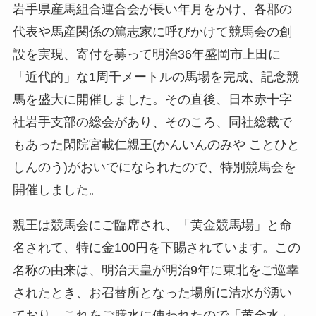
岩手県産馬組合連合会が長い年月をかけ、各郡の
代表や馬産関係の篤志家に呼びかけて競馬会の創
設を実現、寄付を募って明治36年盛岡市上田に
「近代的」な1周千メートルの馬場を完成、記念競
馬を盛大に開催しました。その直後、日本赤十字
社岩手支部の総会があり、そのころ、同社総裁で
もあった閑院宮載仁親王(かんいんのみや ことひと
しんのう)がおいでになられたので、特別競馬会を
開催しました。
親王は競馬会にご臨席され、「黄金競馬場」と命
名されて、特に金100円を下賜されています。この
名称の由来は、明治天皇が明治9年に東北をご巡幸
されたとき、お召替所となった場所に清水が湧い
ており、これをご膳水に使われたので「黄金水」