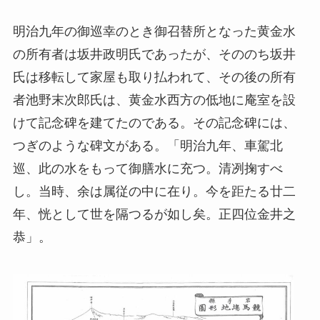
明治九年の御巡幸のとき御召替所となった黄金水
の所有者は坂井政明氏であったが、そののち坂井
氏は移転して家屋も取り払われて、その後の所有
者池野末次郎氏は、黄金水西方の低地に庵室を設
けて記念碑を建てたのである。その記念碑には、
つぎのような碑文がある。「明治九年、車駕北
巡、此の水をもって御膳水に充つ。清冽掬すべ
し。当時、余は属従の中に在り。今を距たる廿二
年、恍として世を隔つるが如し矣。正四位金井之
恭」。