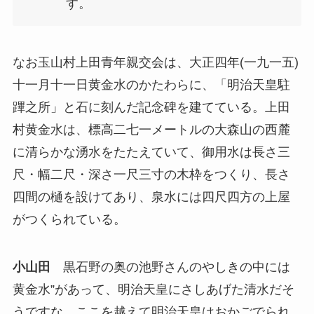
す。
なお玉山村上田青年親交会は、大正四年(一九一五)
十一月十一日黄金水のかたわらに、「明治天皇駐
蹕之所」と石に刻んだ記念碑を建てている。上田
村黄金水は、標高二七一メートルの大森山の西麓
に清らかな湧水をたたえていて、御用水は長さ三
尺・幅二尺・深さ一尺三寸の木枠をつくり、長さ
四間の樋を設けてあり、泉水には四尺四方の上屋
がつくられている。
小山田
黒石野の奥の池野さんのやしきの中には
黄金水”があって、明治天皇にさしあげた清水だそ
うですな。ここを越えて明治天皇はおかごでられ